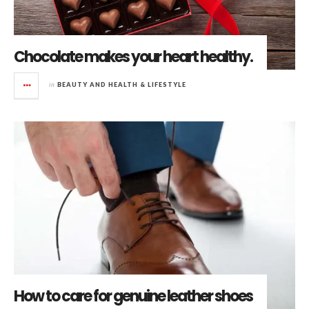
Chocolate makes your heart healthy.
in
BEAUTY AND HEALTH & LIFESTYLE
How to care for genuine leather shoes