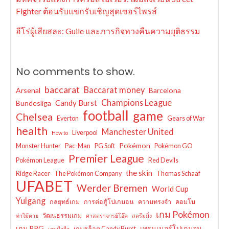
Fighter ต้อนรับแขกรับเชิญสุดเซอร์ไพรส์
ฮีโร่ผู้เสียสละ: Guile และภารกิจทวงคืนความยุติธรรม
No comments to show.
baccarat
Baccarat money
Arsenal
Barcelona
Champions League
Candy Burst
Bundesliga
football
game
Chelsea
Everton
Gears of War
health
Manchester United
Liverpool
How to
Pokémon
Monster Hunter
Pac-Man
PG Soft
Pokémon GO
Premier League
Pokémon League
Red Devils
the skin
Ridge Racer
The Pokémon Company
Thomas Schaaf
UFABET
Werder Bremen
World Cup
Yulgang
กลยุทธ์เกม
การต่อสู้โปเกมอน
ความทรงจำ
คอมโบ
เกม Pokémon
วัฒนธรรมเกม
ท่าไม้ตาย
ศาสตราจารย์โอ๊ค
สตรีมมิ่ง
เกม RPG
เทรนเนอร์โปเกมอน
เกมสล็อต Candy Burst
เกมมือถือ