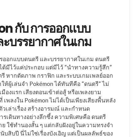
n กับ การออกแบบ
และบรรยากาศในเกม
ารออกแบบดนตรี และบรรยากาศในเกม ดนตรี
ด้มีไว้แค่ประกอบ แต่มีไว้ “นำทางความรู้สึก”
ี หากตัดภาพ กราฟิก และระบบเกมเพลย์ออก
งทำให้ผู้เล่นจำ Pokémon ได้ทันทีคือ “ดนตรี” ไม่
มืองแรก เสียงตอนเข้าต่อสู้ หรือเพลงยาม
ี่ เพลงใน Pokémon ไม่ได้เป็นเพียงเสียงพื้นหลัง
นตัวเล่าเรื่อง สร้างอารมณ์ และกำหนด
เดินทางอย่างลึกซึ้ง ความพิเศษคือ ดนตรี
ง่าย ใช้ทำนองสั้น ๆ แต่กลับฝังอยู่ในความทรงจำ
ับสิบปี นี่ไม่ใช่เรื่องบังเอิญ แต่เป็นผลลัพธ์ของ