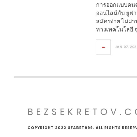
การออกแบบดนตร
ออนไลน์กับ ยูฟ่
สมัครง่าย ไม่ผ่า
ทางเทคโนโลยี 
JAN 07, 202
BEZSEKRETOV.
COPYRIGHT 2022 UFABET999. ALL RIGHTS RESER