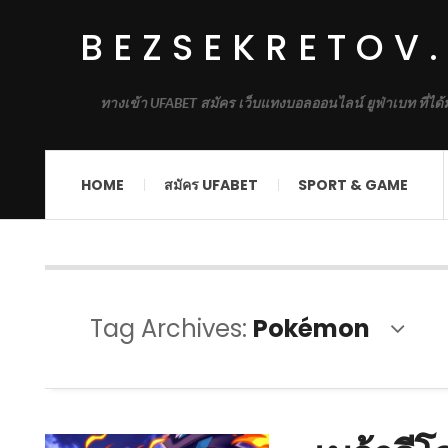
BEZSEKRETOV
ทางเข้า UFABET สมัคร เว็บแทงบอลออนไลน์ ยูฟ่าเบท ที่ได
HOME
สมัคร UFABET
SPORT & GAME
Tag Archives:
Pokémon