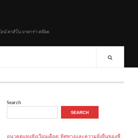
ลน์ คาสิโน บาคาร่า สล๊อต.
Search
SEARCH
อนาคตแห่งสังเวียนเดือด: ทิศทางและความยั่งยืนของซี