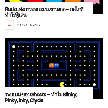
ศิลปะแห่งการออกแบบเขาวงกต – กลไกที่
ทำให้ผู้เล่น
in
SPORT & GAME
ระบบ AI ของ Ghosts – ทำไม Blinky,
Pinky, Inky, Clyde