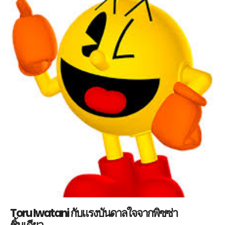
Toru Iwatani กับแรงบันดาลใจจากพิซซ่า