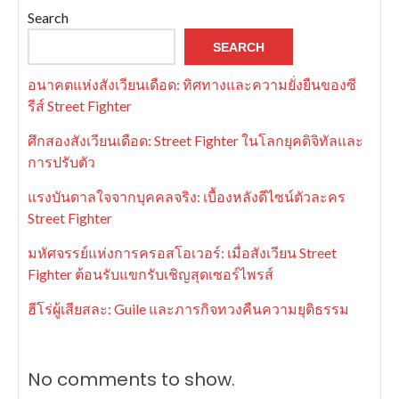
Search
SEARCH
อนาคตแห่งสังเวียนเดือด: ทิศทางและความยั่งยืนของซี
รีส์ Street Fighter
ศึกสองสังเวียนเดือด: Street Fighter ในโลกยุคดิจิทัลและ
การปรับตัว
แรงบันดาลใจจากบุคคลจริง: เบื้องหลังดีไซน์ตัวละคร
Street Fighter
มหัศจรรย์แห่งการครอสโอเวอร์: เมื่อสังเวียน Street
Fighter ต้อนรับแขกรับเชิญสุดเซอร์ไพรส์
ฮีโร่ผู้เสียสละ: Guile และภารกิจทวงคืนความยุติธรรม
No comments to show.