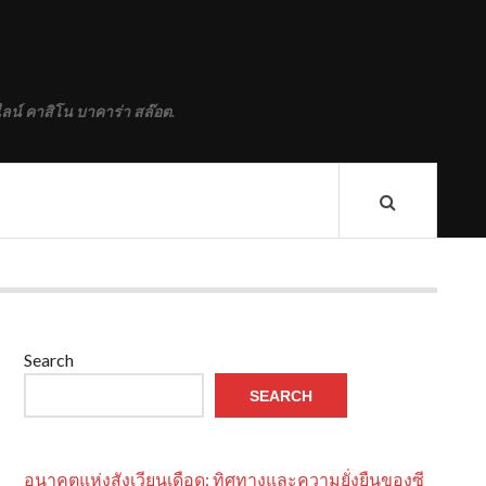
ลน์ คาสิโน บาคาร่า สล๊อต.
Search
SEARCH
อนาคตแห่งสังเวียนเดือด: ทิศทางและความยั่งยืนของซี