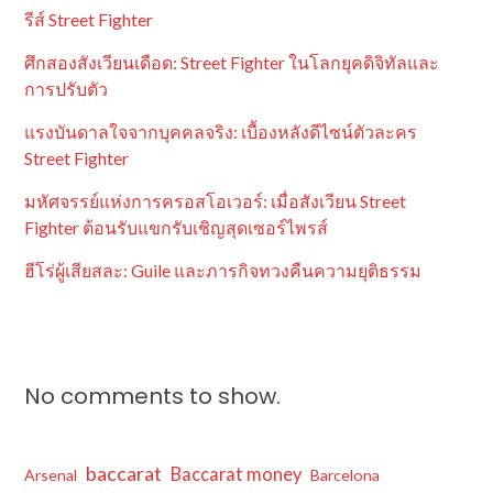
รีส์ Street Fighter
ศึกสองสังเวียนเดือด: Street Fighter ในโลกยุคดิจิทัลและ
การปรับตัว
แรงบันดาลใจจากบุคคลจริง: เบื้องหลังดีไซน์ตัวละคร
Street Fighter
มหัศจรรย์แห่งการครอสโอเวอร์: เมื่อสังเวียน Street
Fighter ต้อนรับแขกรับเชิญสุดเซอร์ไพรส์
ฮีโร่ผู้เสียสละ: Guile และภารกิจทวงคืนความยุติธรรม
No comments to show.
baccarat
Baccarat money
Arsenal
Barcelona