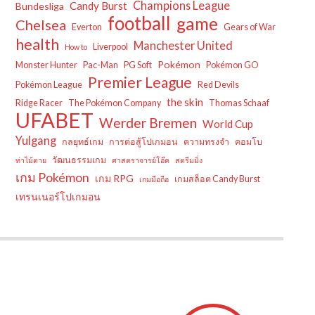
Champions League
Candy Burst
Bundesliga
football
game
Chelsea
Everton
Gears of War
health
Manchester United
Liverpool
How to
Pokémon
Monster Hunter
Pac-Man
PG Soft
Pokémon GO
Premier League
Pokémon League
Red Devils
the skin
Ridge Racer
The Pokémon Company
Thomas Schaaf
UFABET
Werder Bremen
World Cup
Yulgang
กลยุทธ์เกม
การต่อสู้โปเกมอน
ความทรงจำ
คอมโบ
วัฒนธรรมเกม
ท่าไม้ตาย
ศาสตราจารย์โอ๊ค
สตรีมมิ่ง
เกม Pokémon
เกม RPG
เกมสล็อต Candy Burst
เกมมือถือ
เทรนเนอร์โปเกมอน