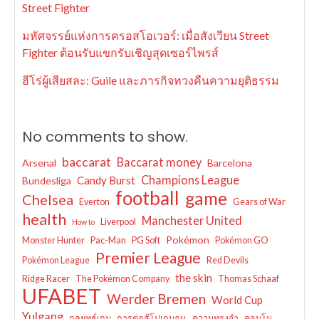
Street Fighter
มหัศจรรย์แห่งการครอสโอเวอร์: เมื่อสังเวียน Street
Fighter ต้อนรับแขกรับเชิญสุดเซอร์ไพรส์
ฮีโร่ผู้เสียสละ: Guile และภารกิจทวงคืนความยุติธรรม
No comments to show.
baccarat
Baccarat money
Arsenal
Barcelona
Champions League
Candy Burst
Bundesliga
football
game
Chelsea
Everton
Gears of War
health
Manchester United
Liverpool
How to
Pokémon
Monster Hunter
Pac-Man
PG Soft
Pokémon GO
Premier League
Pokémon League
Red Devils
the skin
Ridge Racer
The Pokémon Company
Thomas Schaaf
UFABET
Werder Bremen
World Cup
Yulgang
กลยุทธ์เกม
การต่อสู้โปเกมอน
ความทรงจำ
คอมโบ