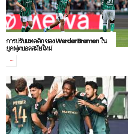
การปรับแทคติก ของ Werder Bremen ใน
ยุคฟุตบอลสมัยใหม่