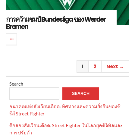
การคว้าแชมป์ Bundesliga ของ Werder
Bremen
1
2
Next →
Search
SEARCH
อนาคตแห่งสังเวียนเดือด: ทิศทางและความยั่งยืนของซี
รีส์ Street Fighter
ศึกสองสังเวียนเดือด: Street Fighter ในโลกยุคดิจิทัลและ
การปรับตัว