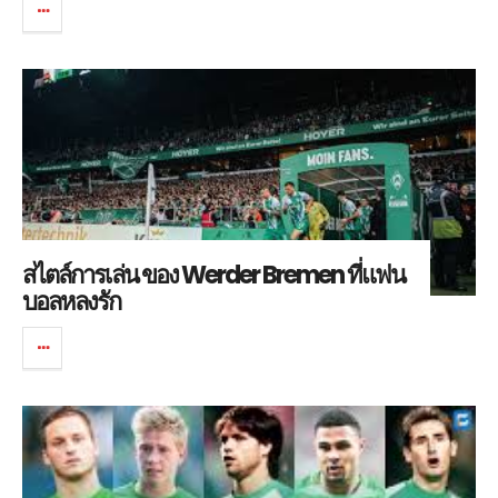
สไตล์การเล่น ของ Werder Bremen ที่แฟน
บอลหลงรัก