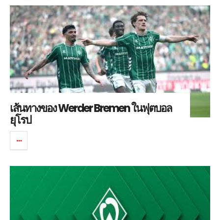
เส้นทางของ Werder Bremen ในฟุตบอล
ยุโรป