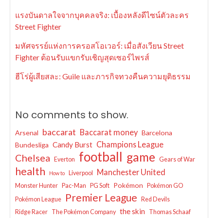
แรงบันดาลใจจากบุคคลจริง: เบื้องหลังดีไซน์ตัวละคร
Street Fighter
มหัศจรรย์แห่งการครอสโอเวอร์: เมื่อสังเวียน Street
Fighter ต้อนรับแขกรับเชิญสุดเซอร์ไพรส์
ฮีโร่ผู้เสียสละ: Guile และภารกิจทวงคืนความยุติธรรม
No comments to show.
baccarat
Baccarat money
Arsenal
Barcelona
Champions League
Candy Burst
Bundesliga
football
game
Chelsea
Everton
Gears of War
health
Manchester United
Liverpool
How to
Pokémon
Monster Hunter
Pac-Man
PG Soft
Pokémon GO
Premier League
Pokémon League
Red Devils
the skin
Ridge Racer
The Pokémon Company
Thomas Schaaf