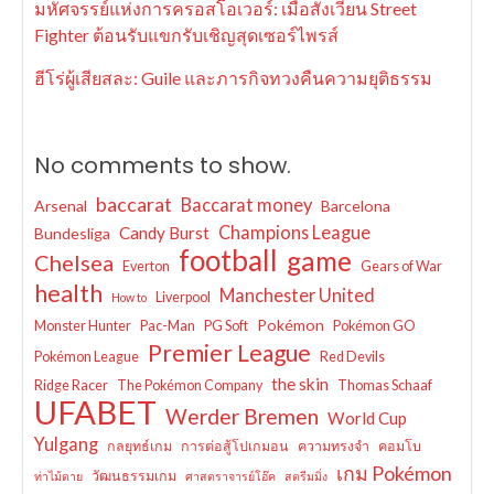
มหัศจรรย์แห่งการครอสโอเวอร์: เมื่อสังเวียน Street
Fighter ต้อนรับแขกรับเชิญสุดเซอร์ไพรส์
ฮีโร่ผู้เสียสละ: Guile และภารกิจทวงคืนความยุติธรรม
No comments to show.
baccarat
Baccarat money
Arsenal
Barcelona
Champions League
Candy Burst
Bundesliga
football
game
Chelsea
Everton
Gears of War
health
Manchester United
Liverpool
How to
Pokémon
Monster Hunter
Pac-Man
PG Soft
Pokémon GO
Premier League
Pokémon League
Red Devils
the skin
Ridge Racer
The Pokémon Company
Thomas Schaaf
UFABET
Werder Bremen
World Cup
Yulgang
กลยุทธ์เกม
การต่อสู้โปเกมอน
ความทรงจำ
คอมโบ
เกม Pokémon
วัฒนธรรมเกม
ท่าไม้ตาย
ศาสตราจารย์โอ๊ค
สตรีมมิ่ง