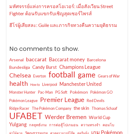
มหัศจรรย์แห่งการครอสโอเวอร์: เมื่อสังเวียน Street
Fighter ต้อนรับแขกรับเชิญสุดเซอร์ไพรส์
ฮีโร่ผู้เสียสละ: Guile และภารกิจทวงคืนความยุติธรรม
No comments to show.
baccarat
Baccarat money
Arsenal
Barcelona
Champions League
Candy Burst
Bundesliga
football
game
Chelsea
Everton
Gears of War
health
Manchester United
Liverpool
How to
Pokémon
Monster Hunter
Pac-Man
PG Soft
Pokémon GO
Premier League
Pokémon League
Red Devils
the skin
Ridge Racer
The Pokémon Company
Thomas Schaaf
UFABET
Werder Bremen
World Cup
Yulgang
กลยุทธ์เกม
การต่อสู้โปเกมอน
ความทรงจำ
คอมโบ
เกม Pokémon
วัฒนธรรมเกม
ท่าไม้ตาย
ศาสตราจารย์โอ๊ค
สตรีมมิ่ง