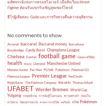
มหัศจรรย์แห่งการครอสโอเวอร์: เมื่อสังเวียน Street
Fighter ต้อนรับแขกรับเชิญสุดเซอร์ไพรส์
ฮีโร่ผู้เสียสละ: Guile และภารกิจทวงคืนความยุติธรรม
No comments to show.
baccarat
Baccarat money
Arsenal
Barcelona
Champions League
Candy Burst
Bundesliga
football
game
Chelsea
Everton
Gears of War
health
Manchester United
Liverpool
How to
Pokémon
Monster Hunter
Pac-Man
PG Soft
Pokémon GO
Premier League
Pokémon League
Red Devils
the skin
Ridge Racer
The Pokémon Company
Thomas Schaaf
UFABET
Werder Bremen
World Cup
Yulgang
กลยุทธ์เกม
การต่อสู้โปเกมอน
ความทรงจำ
คอมโบ
เกม Pokémon
วัฒนธรรมเกม
ท่าไม้ตาย
ศาสตราจารย์โอ๊ค
สตรีมมิ่ง