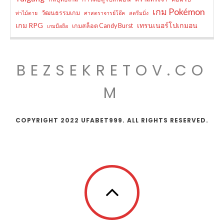
เกม Pokémon
วัฒนธรรมเกม
ท่าไม้ตาย
ศาสตราจารย์โอ๊ค
สตรีมมิ่ง
เกม RPG
เทรนเนอร์โปเกมอน
เกมสล็อต Candy Burst
เกมมือถือ
BEZSEKRETOV.CO
M
COPYRIGHT 2022 UFABET999. ALL RIGHTS RESERVED.