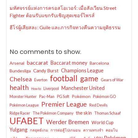
มหัศจรรย์แห่งการครอสโอเวอร์: เมื่อสังเวียน Street
Fighter ต้อนรับแขกรับเชิญสุดเซอร์ไพรส์
ฮีโร่ผู้เสียสละ: Guile และภารกิจทวงคืนความยุติธรรม
No comments to show.
baccarat
Baccarat money
Arsenal
Barcelona
Champions League
Candy Burst
Bundesliga
football
game
Chelsea
Everton
Gears of War
health
Manchester United
Liverpool
How to
Pokémon
Monster Hunter
Pac-Man
PG Soft
Pokémon GO
Premier League
Pokémon League
Red Devils
the skin
Ridge Racer
The Pokémon Company
Thomas Schaaf
UFABET
Werder Bremen
World Cup
Yulgang
กลยุทธ์เกม
การต่อสู้โปเกมอน
ความทรงจำ
คอมโบ
เกม Pokémon