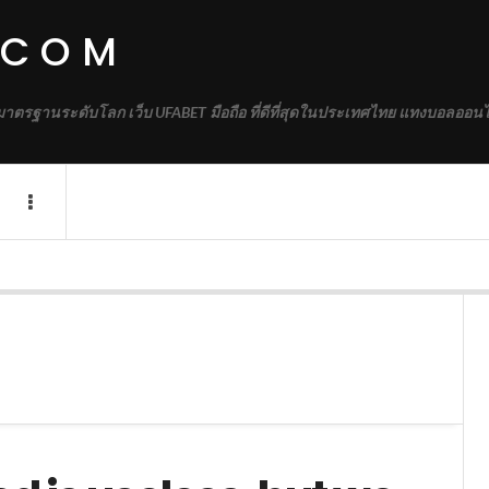
.COM
้มาตรฐานระดับโลก เว็บ UFABET มือถือ ที่ดีที่สุดในประเทศไทย แทงบอลออนไ