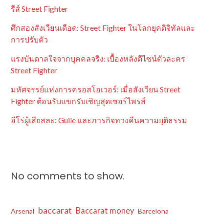
รีส์ Street Fighter
ศึกสองสังเวียนเดือด: Street Fighter ในโลกยุคดิจิทัลและ
การปรับตัว
แรงบันดาลใจจากบุคคลจริง: เบื้องหลังดีไซน์ตัวละคร
Street Fighter
มหัศจรรย์แห่งการครอสโอเวอร์: เมื่อสังเวียน Street
Fighter ต้อนรับแขกรับเชิญสุดเซอร์ไพรส์
ฮีโร่ผู้เสียสละ: Guile และภารกิจทวงคืนความยุติธรรม
No comments to show.
baccarat
Baccarat money
Arsenal
Barcelona