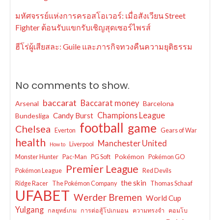
มหัศจรรย์แห่งการครอสโอเวอร์: เมื่อสังเวียน Street
Fighter ต้อนรับแขกรับเชิญสุดเซอร์ไพรส์
ฮีโร่ผู้เสียสละ: Guile และภารกิจทวงคืนความยุติธรรม
No comments to show.
baccarat
Baccarat money
Arsenal
Barcelona
Champions League
Candy Burst
Bundesliga
football
game
Chelsea
Everton
Gears of War
health
Manchester United
Liverpool
How to
Pokémon
Monster Hunter
Pac-Man
PG Soft
Pokémon GO
Premier League
Pokémon League
Red Devils
the skin
Ridge Racer
The Pokémon Company
Thomas Schaaf
UFABET
Werder Bremen
World Cup
Yulgang
กลยุทธ์เกม
การต่อสู้โปเกมอน
ความทรงจำ
คอมโบ