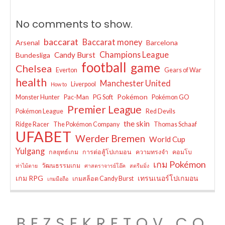
No comments to show.
baccarat
Baccarat money
Arsenal
Barcelona
Champions League
Candy Burst
Bundesliga
football
game
Chelsea
Everton
Gears of War
health
Manchester United
Liverpool
How to
Pokémon
Monster Hunter
Pac-Man
PG Soft
Pokémon GO
Premier League
Pokémon League
Red Devils
the skin
Ridge Racer
The Pokémon Company
Thomas Schaaf
UFABET
Werder Bremen
World Cup
Yulgang
กลยุทธ์เกม
การต่อสู้โปเกมอน
ความทรงจำ
คอมโบ
เกม Pokémon
วัฒนธรรมเกม
ท่าไม้ตาย
ศาสตราจารย์โอ๊ค
สตรีมมิ่ง
เกม RPG
เทรนเนอร์โปเกมอน
เกมสล็อต Candy Burst
เกมมือถือ
BEZSEKRETOV.CO