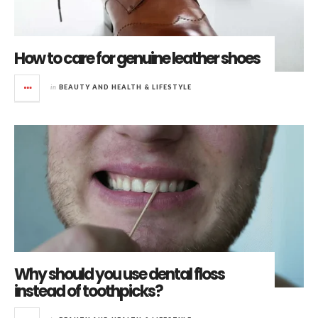
How to care for genuine leather shoes
in
BEAUTY AND HEALTH & LIFESTYLE
Why should you use dental floss
instead of toothpicks?