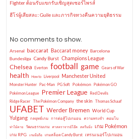
Fighter ต้อนรับแขกรับเชิญสุดเซอร์ไพรส์
ฮีโร่ผู้เสียสละ: Guile และภารกิจทวงคืนความยุติธรรม
No comments to show.
baccarat
Baccarat money
Arsenal
Barcelona
Champions League
Candy Burst
Bundesliga
football
game
Chelsea
Everton
Gears of War
health
Manchester United
Liverpool
How to
Pokémon
Monster Hunter
Pac-Man
PG Soft
Pokémon GO
Premier League
Pokémon League
Red Devils
the skin
Ridge Racer
The Pokémon Company
Thomas Schaaf
UFABET
Werder Bremen
World Cup
Yulgang
กลยุทธ์เกม
การต่อสู้โปเกมอน
ความทรงจำ
คอมโบ
เกม Pokémon
วัฒนธรรมเกม
ท่าไม้ตาย
ศาสตราจารย์โอ๊ค
สตรีมมิ่ง
เกม RPG
เทรนเนอร์โปเกมอน
เกมสล็อต Candy Burst
เกมมือถือ