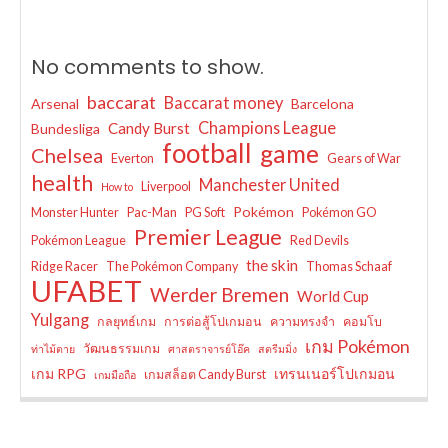
No comments to show.
baccarat
Baccarat money
Arsenal
Barcelona
Champions League
Candy Burst
Bundesliga
football
game
Chelsea
Everton
Gears of War
health
Manchester United
Liverpool
How to
Pokémon
Monster Hunter
Pac-Man
PG Soft
Pokémon GO
Premier League
Pokémon League
Red Devils
the skin
Ridge Racer
The Pokémon Company
Thomas Schaaf
UFABET
Werder Bremen
World Cup
Yulgang
กลยุทธ์เกม
การต่อสู้โปเกมอน
ความทรงจำ
คอมโบ
เกม Pokémon
วัฒนธรรมเกม
ท่าไม้ตาย
ศาสตราจารย์โอ๊ค
สตรีมมิ่ง
เกม RPG
เทรนเนอร์โปเกมอน
เกมสล็อต Candy Burst
เกมมือถือ