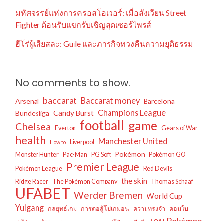
มหัศจรรย์แห่งการครอสโอเวอร์: เมื่อสังเวียน Street
Fighter ต้อนรับแขกรับเชิญสุดเซอร์ไพรส์
ฮีโร่ผู้เสียสละ: Guile และภารกิจทวงคืนความยุติธรรม
No comments to show.
baccarat
Baccarat money
Arsenal
Barcelona
Champions League
Candy Burst
Bundesliga
football
game
Chelsea
Everton
Gears of War
health
Manchester United
Liverpool
How to
Pokémon
Monster Hunter
Pac-Man
PG Soft
Pokémon GO
Premier League
Pokémon League
Red Devils
the skin
Ridge Racer
The Pokémon Company
Thomas Schaaf
UFABET
Werder Bremen
World Cup
Yulgang
กลยุทธ์เกม
การต่อสู้โปเกมอน
ความทรงจำ
คอมโบ
เกม Pokémon