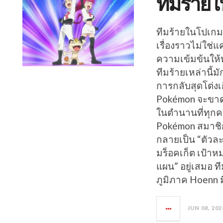
ทีมร้าย
ทีมร้ายในโปเกม
เรื่องราวไม่ใช่แค
ความเข้มข้นให้
ทีมร้ายเหล่านี้มั
การกลับสุดโต่งเก
Pokémon จะขาดค
ในตำนานที่ทุกคนร
Pokémon สมาชิกห
กลายเป็น “ตัวละ
มร็อคเก็ต เป้าห
แผน” อยู่เสมอ ท
ภูมิภาค Hoenn มี 
JUN 08, 202