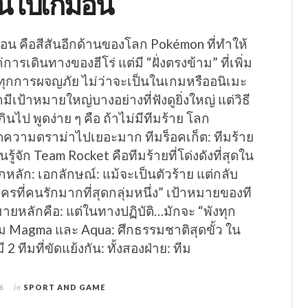
ในโปเกมอน
อน คือสีสันอีกด้านของโลก Pokémon ที่ทำให้
่การเดินทางของฮีโร่ แต่มี “ฝั่งตรงข้าม” ที่เพิ่ม
ทุกการผจญภัย ไม่ว่าจะเป็นในเกมหรืออนิเมะ
กมีเป้าหมายใหญ่บางอย่างที่ฟังดูยิ่งใหญ่ แต่วิธี
ินไป พูดง่าย ๆ คือ ถ้าไม่มีทีมร้าย โลก
วามดราม่าไปเยอะมาก ทีมร็อคเก็ต: ทีมร้าย
ู้จัก Team Rocket คือทีมร้ายที่โด่งดังที่สุดใน
ลัก: เอกลักษณ์: แม้จะเป็นตัวร้าย แต่กลับ
ครที่คนรักมากที่สุดกลุ่มหนึ่ง” เป้าหมายของที
มายหลักคือ: แต่ในทางปฏิบัติ…มักจะ “พังทุก
ีม Magma และ Aqua: ศึกธรรมชาติสุดขั้ว ใน
2 ทีมที่ขัดแย้งกัน: ทั้งสองฝ่าย: ทีม
6
in
SPORT AND GAME