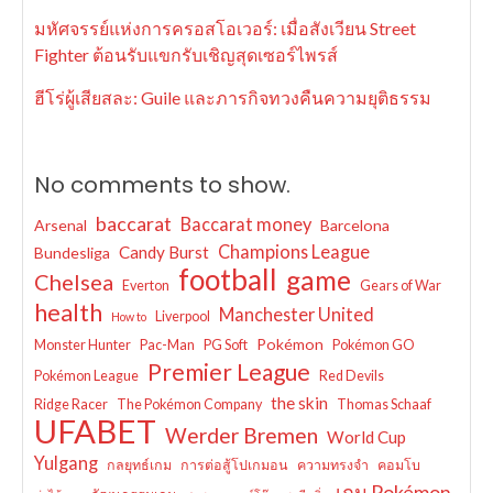
มหัศจรรย์แห่งการครอสโอเวอร์: เมื่อสังเวียน Street
Fighter ต้อนรับแขกรับเชิญสุดเซอร์ไพรส์
ฮีโร่ผู้เสียสละ: Guile และภารกิจทวงคืนความยุติธรรม
No comments to show.
baccarat
Baccarat money
Arsenal
Barcelona
Champions League
Candy Burst
Bundesliga
football
game
Chelsea
Everton
Gears of War
health
Manchester United
Liverpool
How to
Pokémon
Monster Hunter
Pac-Man
PG Soft
Pokémon GO
Premier League
Pokémon League
Red Devils
the skin
Ridge Racer
The Pokémon Company
Thomas Schaaf
UFABET
Werder Bremen
World Cup
Yulgang
กลยุทธ์เกม
การต่อสู้โปเกมอน
ความทรงจำ
คอมโบ
เกม Pokémon