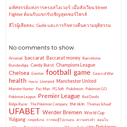
มหัศจรรย์แห่งการครอสโอเวอร์: เมื่อสังเวียน Street
Fighter ต้อนรับแขกรับเชิญสุดเซอร์ไพรส์
ฮีโร่ผู้เสียสละ: Guile และภารกิจทวงคืนความยุติธรรม
No comments to show.
baccarat
Baccarat money
Arsenal
Barcelona
Champions League
Candy Burst
Bundesliga
football
game
Chelsea
Everton
Gears of War
health
Manchester United
Liverpool
How to
Pokémon
Monster Hunter
Pac-Man
PG Soft
Pokémon GO
Premier League
Pokémon League
Red Devils
the skin
Ridge Racer
The Pokémon Company
Thomas Schaaf
UFABET
Werder Bremen
World Cup
Yulgang
กลยุทธ์เกม
การต่อสู้โปเกมอน
ความทรงจำ
คอมโบ
เกม Pokémon