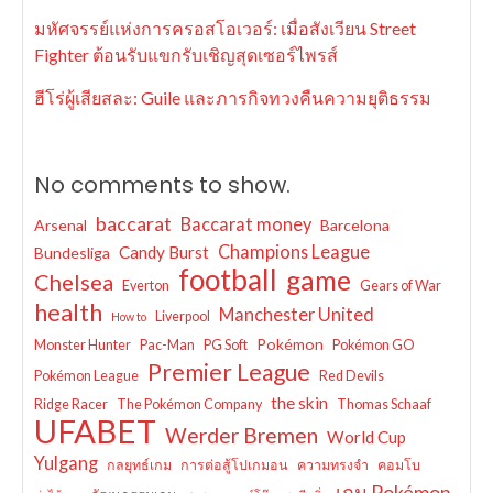
มหัศจรรย์แห่งการครอสโอเวอร์: เมื่อสังเวียน Street
Fighter ต้อนรับแขกรับเชิญสุดเซอร์ไพรส์
ฮีโร่ผู้เสียสละ: Guile และภารกิจทวงคืนความยุติธรรม
No comments to show.
baccarat
Baccarat money
Arsenal
Barcelona
Champions League
Candy Burst
Bundesliga
football
game
Chelsea
Everton
Gears of War
health
Manchester United
Liverpool
How to
Pokémon
Monster Hunter
Pac-Man
PG Soft
Pokémon GO
Premier League
Pokémon League
Red Devils
the skin
Ridge Racer
The Pokémon Company
Thomas Schaaf
UFABET
Werder Bremen
World Cup
Yulgang
กลยุทธ์เกม
การต่อสู้โปเกมอน
ความทรงจำ
คอมโบ
เกม Pokémon