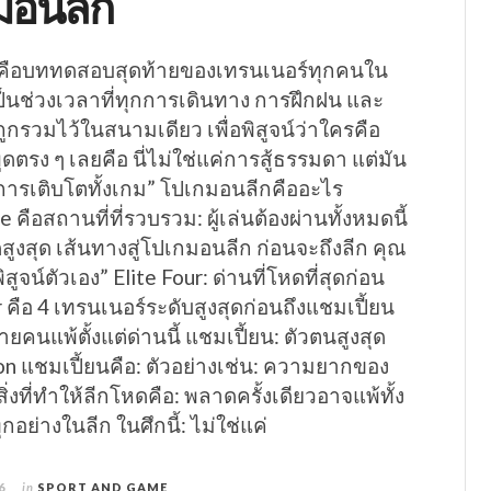
มอนลีก
 คือบททดสอบสุดท้ายของเทรนเนอร์ทุกคนใน
็นช่วงเวลาที่ทุกการเดินทาง การฝึกฝน และ
ถูกรวมไว้ในสนามเดียว เพื่อพิสูจน์ว่าใครคือ
ูดตรง ๆ เลยคือ นี่ไม่ใช่แค่การสู้ธรรมดา แต่มัน
การเติบโตทั้งเกม” โปเกมอนลีกคืออะไร
ือสถานที่ที่รวบรวม: ผู้เล่นต้องผ่านทั้งหมดนี้
่จุดสูงสุด เส้นทางสู่โปเกมอนลีก ก่อนจะถึงลีก คุณ
นพิสูจน์ตัวเอง” Elite Four: ด่านที่โหดที่สุดก่อน
r คือ 4 เทรนเนอร์ระดับสูงสุดก่อนถึงแชมเปี้ยน
ลายคนแพ้ตั้งแต่ด่านนี้ แชมเปี้ยน: ตัวตนสูงสุด
 แชมเปี้ยนคือ: ตัวอย่างเช่น: ความยากของ
่งที่ทำให้ลีกโหดคือ: พลาดครั้งเดียวอาจแพ้ทั้ง
ุกอย่างในลีก ในศึกนี้: ไม่ใช่แค่
6
in
SPORT AND GAME