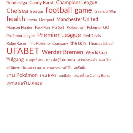
Champions League
Candy Burst
Bundesliga
football
game
Chelsea
Everton
Gears of War
health
Manchester United
Liverpool
How to
Pokémon
Monster Hunter
Pac-Man
PG Soft
Pokémon GO
Premier League
Pokémon League
Red Devils
the skin
Ridge Racer
The Pokémon Company
Thomas Schaaf
UFABET
Werder Bremen
World Cup
Yulgang
กลยุทธ์เกม
การต่อสู้โปเกมอน
ความทรงจำ
คอมโบ
วัฒนธรรมเกม
ท่าไม้ตาย
ศาสตราจารย์โอ๊ค
สตรีมมิ่ง
เกม Pokémon
เกม RPG
เกมสล็อต Candy Burst
เกมมือถือ
เทรนเนอร์โปเกมอน