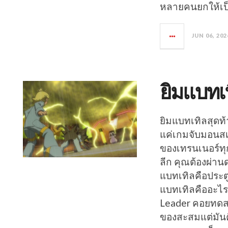
หลายคนยกให้เป
JUN 06, 202
ยิมแบทเ
ยิมแบทเทิลสุดท้
แค่เกมจับมอนสเ
ของเทรนเนอร์ทุ
ลีก คุณต้องผ่านด่
แบทเทิลคือประต
แบทเทิลคืออะไร ย
Leader คอยทดสอบผ
ของสะสมแต่มันคื