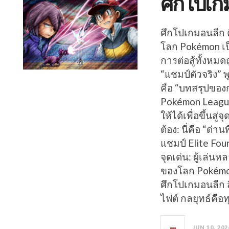
ศึกโปเก
ศึกโปเกมอนลีก
โลก Pokémon เป
การต่อสู้ทั้งหมด
“แชมป์ตัวจริง” พ
คือ “บทสรุปของ
Pokémon League ค
ให้ได้เพื่อขึ้นสู
ต้อง: นี่คือ “ด่า
แชมป์ Elite Fou
จุดเด่น: ผู้เล่นห
ของโลก Pokémon
ศึกโปเกมอนลีก สิ
ไฟต์ กลยุทธ์คือท
JUN 10, 202